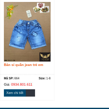
Bán sỉ quần jean trẻ em
Mã SP:
664
Size:
1-8
Giá:
0934.801.611
Xem chi tiết