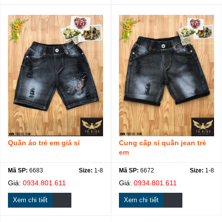
Quần áo trẻ em giá sỉ
Cung cấp sỉ quần jean trẻ
em
Mã SP:
6683
Size:
1-8
Mã SP:
6672
Size:
1-8
Giá:
0934.801.611
Giá:
0934.801.611
Xem chi tiết
Xem chi tiết