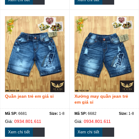
Quần jean trẻ em giá sỉ
Xưởng may quần jean trẻ
em giá sỉ
Mã SP:
6681
Size:
1-8
Mã SP:
6682
Size:
1-8
Giá:
0934.801.611
Giá:
0934.801.611
Xem chi tiết
Xem chi tiết