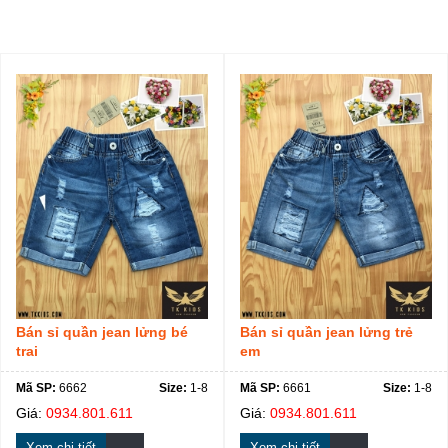
SẢN PHẨM KHÁC
Bán sỉ quần jean lửng bé
Bán sỉ quần jean lửng trẻ
trai
em
Mã SP:
6662
Size:
1-8
Mã SP:
6661
Size:
1-8
Giá:
0934.801.611
Giá:
0934.801.611
Xem chi tiết
Xem chi tiết