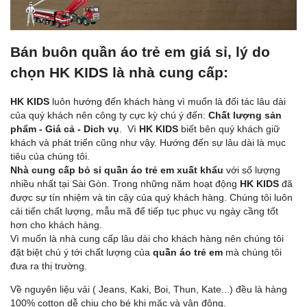
Bán buôn quần áo trẻ em giá sỉ, lý do
chọn HK KIDS là nhà cung cấp:
HK KIDS
luôn hướng đến khách hàng vì muốn là đối tác lâu dài
của quý khách nên công ty cực kỳ chú ý đến:
Chất lượng sản
phẩm - Giá cả - Dich vụ
. Vì
HK KIDS
biết bên quý khách giữ
khách và phát triển cũng như vậy. Hướng đến sự lâu dài là mục
tiêu của chúng tôi.
Nhà cung cấp bỏ sỉ quần áo trẻ em xuất khẩu
với số lượng
nhiều nhất tại Sài Gòn. Trong những năm hoạt động
HK KIDS
đã
được sự tín nhiệm và tin cậy của quý khách hàng. Chúng tôi luôn
cải tiến chất lượng, mẫu mã để tiếp tục phục vụ ngày cầng tốt
hơn cho khách hàng.
Vì muốn là nhà cung cấp lâu dài cho khách hàng nên chúng tôi
đặt biệt chú ý tới chất lượng của
quần áo trẻ em
mà chúng tôi
đưa ra thị trường.
Về nguyên liệu vải ( Jeans, Kaki, Boi, Thun, Kate...) đều là hàng
100% cotton dễ chịu cho bé khi mặc và vận động.