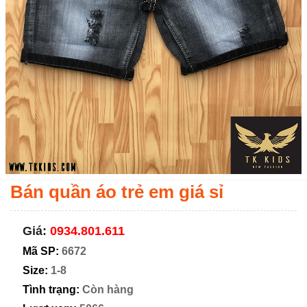
Bán quần áo trẻ em giá sỉ
Giá:
0934.801.611
Mã SP:
6672
Size:
1-8
Tình trạng:
Còn hàng